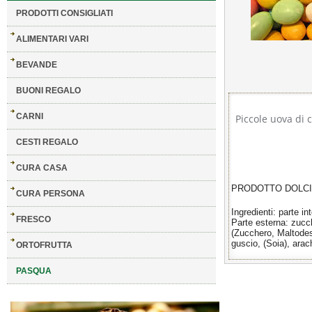
PRODOTTI CONSIGLIATI
ALIMENTARI VARI
BEVANDE
BUONI REGALO
CARNI
Piccole uova di c
CESTI REGALO
CURA CASA
PRODOTTO DOLCIA
CURA PERSONA
Ingredienti: parte i
FRESCO
Parte esterna: zucc
(Zucchero, Maltodes
guscio, (Soia), ar
ORTOFRUTTA
PASQUA