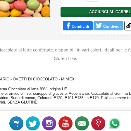
AGGIUNGI AL CARRE
Condividi
Condividi
ioccolato al latte confettate, disponibili in vari colori. Ideali per le f
Gluten free.
RIO - OVETTI DI CIOCCOLATO - MINIEX
nterna Cioccolato al latte 80%: origine UE.
hero, amido di riso, sciroppo di glucosio, Addensante: Cioccolato al Gomma L
trina. Burro di cacao, Coloranti E120, E101,E133, in E170. PUò contenere trac
achidi. SENZA GLUTINE.