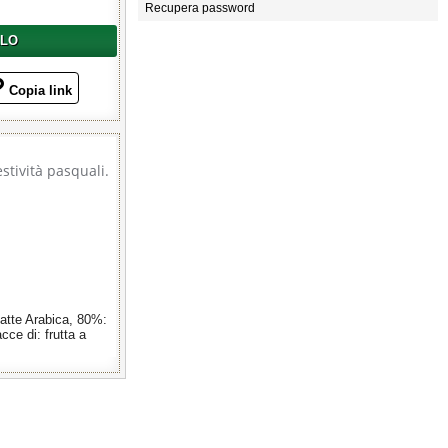
Recupera password
LLO
Copia link
estività pasquali.
atte Arabica, 80%:
ce di: frutta a