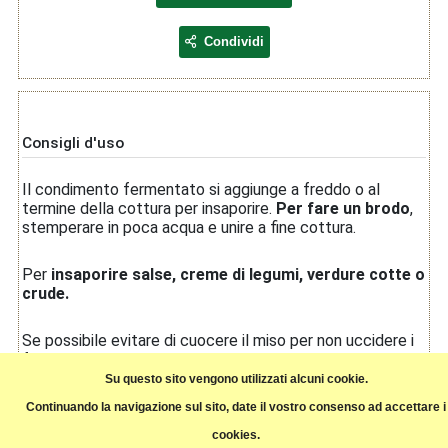
Condividi
Consigli d'uso
Il condimento fermentato si aggiunge a freddo o al
termine della cottura per insaporire.
Per fare un brodo
,
stemperare in poca acqua e unire a fine cottura.
Per
insaporire salse, creme di legumi,
verdure cotte o
crude.
Se possibile evitare di cuocere il miso per non uccidere i
fermenti vivi contenuti.
Su questo sito vengono utilizzati alcuni cookie.
Conservare al fresco, tenere in frigo una volta aperto.
Continuando la navigazione sul sito, date il vostro consenso ad accettare i
cookies.