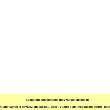
Su questo sito vengono utilizzati alcuni cookie.
Continuando la navigazione sul sito, date il vostro consenso ad accettare i coo