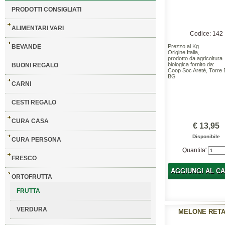
PRODOTTI CONSIGLIATI
ALIMENTARI VARI
Codice: 142
BEVANDE
Prezzo al Kg
Origine Italia,
prodotto da agricoltura
biologica fornito da:
BUONI REGALO
Coop Soc Areté, Torre 
BG
CARNI
CESTI REGALO
CURA CASA
€ 13,95
Disponibile
CURA PERSONA
Quantita'
FRESCO
AGGIUNGI AL C
ORTOFRUTTA
FRUTTA
VERDURA
MELONE RET