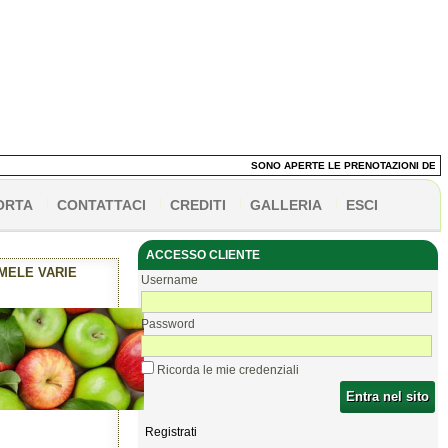
SONO APERTE LE PRENOTAZIONI DEI PANE
ORTA
CONTATTACI
CREDITI
GALLERIA
ESCI
ACCESSO CLIENTE
MELE VARIE
Username
Password
Ricorda le mie credenziali
Entra nel sito
Registrati