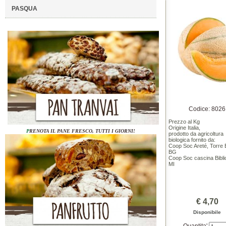
PASQUA
Codice: 8026
Prezzo al Kg
Origine Italia,
P
RENOTA IL PANE FRESCO, TUTTI I GIORNI!
prodotto da agricoltura
biologica fornito da:
Coop Soc Areté, Torre 
BG
Coop Soc cascina Bibli
MI
€ 4,70
Disponibile