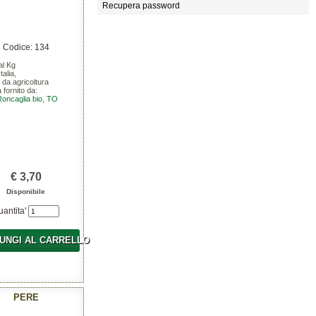
Recupera password
Codice: 134
al Kg
talia,
 da agricoltura
a fornito da:
Roncaglia bio, TO
€ 3,70
Disponibile
uantita'
UNGI AL CARRELLO
PERE