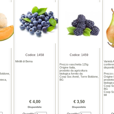
Codice: 1458
Codice: 1459
Mirtilli di Bema
Varietà 
Prezzo vaschetta 125g
confere
Origine Italia,
disponibi
prodotto da agricoltura
Boldone,
biologica fornito da:
Prezzo 
Coop Soc Areté, Torre Boldone,
Origine I
oteca,
BG
prodotto
biologic
Coop So
BG
Coop So
MI
€ 4,00
€ 3,50
Disponibile
Disponibile