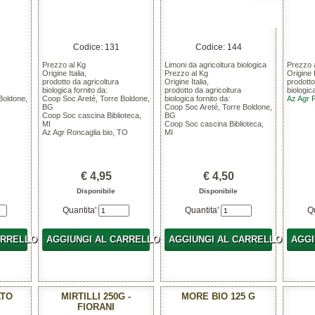
Codice: 131
Codice: 144
Prezzo al Kg
Limoni da agricoltura biologica
Prezzo 
Origine Italia,
Prezzo al Kg
Origine I
prodotto da agricoltura
Origine Italia,
prodotto
biologica fornito da:
prodotto da agricoltura
biologic
Boldone,
Coop Soc Areté, Torre Boldone,
biologica fornito da:
Az Agr 
BG
Coop Soc Areté, Torre Boldone,
Coop Soc cascina Biblioteca,
BG
MI
Coop Soc cascina Biblioteca,
Az Agr Roncaglia bio, TO
MI
€ 4,95
€ 4,50
Disponibile
Disponibile
Quantita'
Quantita'
Q
ARRELLO
AGGIUNGI AL CARRELLO
AGGIUNGI AL CARRELLO
AGGI
ATO
MIRTILLI 250G -
MORE BIO 125 G
FIORANI