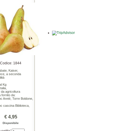
Codice: 1844
Abate, Kaiser,
nce, a seconda
lità
al Kg
talia,
 da agricoltura
a fornito da:
c Areté, Torre Boldone,
c cascina Biblioteca,
€ 4,95
Disponibile