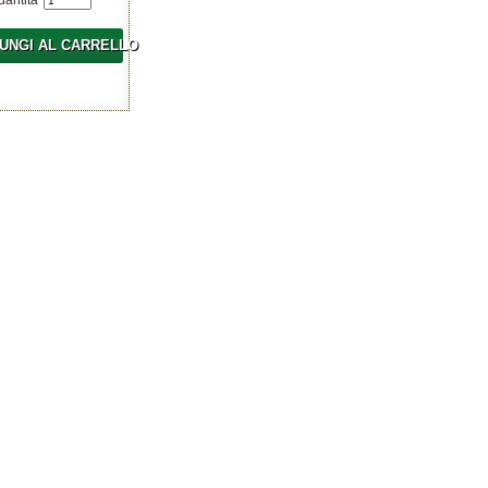
uantita'
UNGI AL CARRELLO