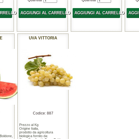
Quantita'
Quantita'
Q
ARRELLO
AGGIUNGI AL CARRELLO
AGGIUNGI AL CARRELLO
AGGI
E
UVA VITTORIA
7
Codice: 887
Prezzo al Kg
Origine Italia,
prodotto da agricoltura
 Boldone,
biologica fornito da: