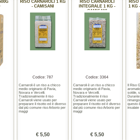
500G
RISO CARNAROLI 1 KG
RISO CARNAROLI
RISO
O
- CAMISANI
INTEGRALE 1 KG -
1 KG 
CAMISANI
Codice: 787
Codice: 3364
Carnaroli è un riso a chicco
Carnaroli è un riso a chicco
Il Riso 
medio originario di Pavia,
medio originario di Pavia,
aromati
Novara e Vercelli.
Novara e Vercelli.
sottile, 
Tradizionalmente il riso
Tradizionalmente il riso
Durante 
Carnaroli viene usato per
Carnaroli viene usato per
rimangon
preparare il risotto ed è diverso
preparare il risotto ed è diverso
questo è
dal più comune riso Arborio per
dal più comune riso Arborio per
insalate 
maggi
maggi
€ 5,50
€ 5,50