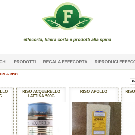
effe
corta
, filiera corta e prodotti alla spina
CHI
PRODOTTI
REGALA EFFECORTA
RIPRODUCI EFFEC
RI -> RISO
Pa
ELLO
RISO ACQUERELLO
RISO APOLLO
RISO
G
LATTINA 500G