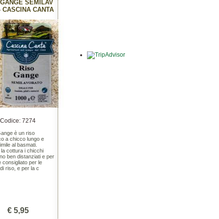
 GANGE SEMILAV
- CASCINA CANTA
Codice: 7274
Gange è un riso
co a chicco lungo e
simile al basmati.
la cottura i chicchi
o ben distanziati e per
 consigliato per le
di riso, e per la c
€ 5,95