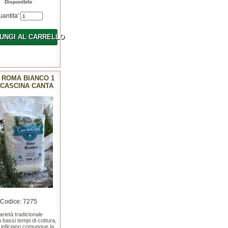
Disponibile
uantita'
UNGI AL CARRELLO
 ROMA BIANCO 1
 CASCINA CANTA
Codice: 7275
arietà tradizionale
 a bassi tempi di cottura,
 inficiano comunque la