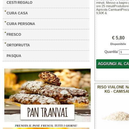
CESTI REGALO
minuti. Messo a bagno 
ore 25 minutiProduttore
Agricola CamisaniPrezz
CURA CASA
9,60€ &
CURA PERSONA
FRESCO
€ 5,80
Disponibile
ORTOFRUTTA
Quantita'
PASQUA
AGGIUNGI AL C
RISO VIALONE N
KG - CAMISA
P
RENOTA IL PANE FRESCO, TUTTI I GIORNI!