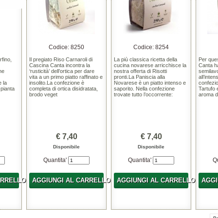
Codice: 8250
Codice: 8254
rfino,
Il pregiato Riso Carnaroli di
La più classica ricetta della
Per ques
Cascina Canta incontra la
cucina novarese arricchisce la
Canta ha
he
‘rusticità’ dell’ortica per dare
nostra offerta di Risotti
semilav
vita a un primo piatto raffinato e
pronti.La Paniscia alla
all’inten
e la
insolito.La confezione è
Novarese è un piatto intenso e
confezi
 pianta
completa di ortica disidratata,
saporito. Nella confezione
Tartufo 
brodo veget
trovate tutto l’occorrente:
aroma di
€ 7,40
€ 7,40
Disponibile
Disponibile
Quantita'
Quantita'
Q
ARRELLO
AGGIUNGI AL CARRELLO
AGGIUNGI AL CARRELLO
AGGI