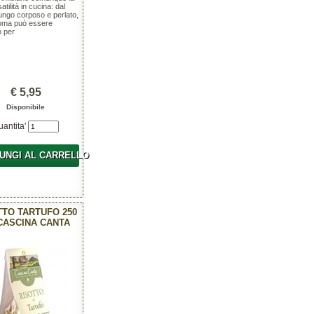
atilità in cucina: dal
ungo corposo e perlato,
 Roma può essere
o per
€ 5,95
Disponibile
uantita'
UNGI AL CARRELLO
TTO TARTUFO 250
 CASCINA CANTA