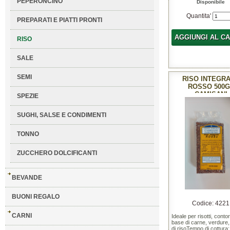
PEPERONCINO
Disponibile
Quantita'
PREPARATI E PIATTI PRONTI
AGGIUNGI AL C
RISO
SALE
SEMI
RISO INTEGR
ROSSO 500G
CAMISANI
SPEZIE
SUGHI, SALSE E CONDIMENTI
TONNO
ZUCCHERO DOLCIFICANTI
BEVANDE
BUONI REGALO
Codice: 4221
CARNI
Ideale per risotti, contor
base di carne, verdure,
di risoTempo di cottura