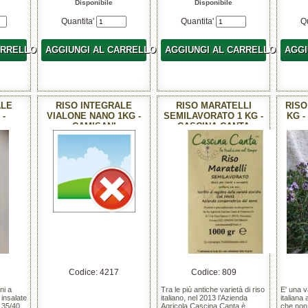
Disponibile
Disponibile
Quantita'
Quantita'
Q
ARRELLO
AGGIUNGI AL CARRELLO
AGGIUNGI AL CARRELLO
AGGI
ALE
RISO INTEGRALE
RISO MARATELLI
RISO
 -
VIALONE NANO 1KG -
SEMILAVORATO 1 KG -
KG -
CAMISANI
CASCINA CANTA
Codice: 4217
Codice: 809
ni a
Tra le più antiche varietà di riso
E' una v
 insalate
italiano, nel 2013 l’Azienda
italiana
: 35/40
Agricola Cascina Canta è
che non