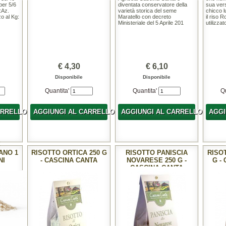
per 5/6
diventata conservatore della
sua vers
:Az.
varietà storica del seme
chicco l
o al Kg:
Maratello con decreto
il riso
Ministeriale del 5 Aprile 201
utilizzat
€ 4,30
€ 6,10
Disponibile
Disponibile
Quantita'
Quantita'
Q
ARRELLO
AGGIUNGI AL CARRELLO
AGGIUNGI AL CARRELLO
AGGI
ANO 1
RISOTTO ORTICA 250 G
RISOTTO PANISCIA
RISO
NI
- CASCINA CANTA
NOVARESE 250 G -
G -
CASCINA CANTA