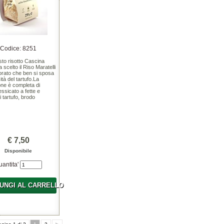
Codice: 8251
to risotto Cascina
 scelto il Riso Maratelli
orato che ben si sposa
sità del tartufo.La
one è completa di
essicato a fette e
 tartufo, brodo
€ 7,50
Disponibile
uantita'
UNGI AL CARRELLO