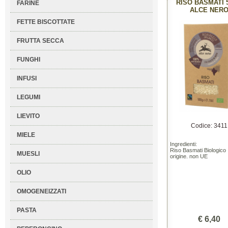
RISO BASMATI 
FARINE
ALCE NER
FETTE BISCOTTATE
FRUTTA SECCA
FUNGHI
INFUSI
LEGUMI
LIEVITO
Codice: 3411
MIELE
Ingredienti:
Riso Basmati Biologico
MUESLI
origine. non UE
OLIO
OMOGENEIZZATI
PASTA
€ 6,40