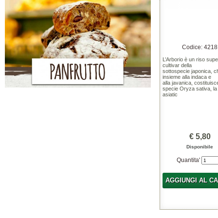
Codice: 4218
L’Arborio è un riso supe
cultivar della
sottospecie japonica, c
insieme alla indaca e
alla javanica, costituisc
specie Oryza sativa, la
asiatic
€ 5,80
Disponibile
Quantita'
AGGIUNGI AL C