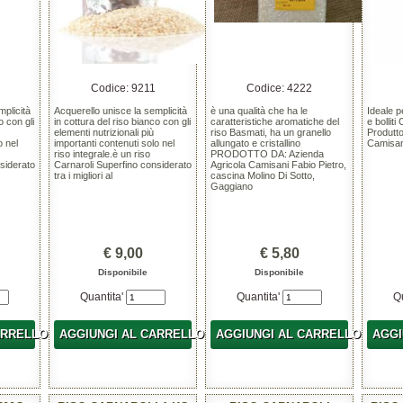
Codice: 9211
Codice: 4222
mplicità
Acquerello unisce la semplicità
è una qualità che ha le
Ideale p
o con gli
in cottura del riso bianco con gli
caratteristiche aromatiche del
e bollit
elementi nutrizionali più
riso Basmati, ha un granello
Produtto
o nel
importanti contenuti solo nel
allungato e cristallino
Camisan
riso integrale.è un riso
PRODOTTO DA: Azienda
siderato
Carnaroli Superfino considerato
Agricola Camisani Fabio Pietro,
tra i migliori al
cascina Molino Di Sotto,
Gaggiano
€ 9,00
€ 5,80
Disponibile
Disponibile
Quantita'
Quantita'
Q
ARRELLO
AGGIUNGI AL CARRELLO
AGGIUNGI AL CARRELLO
AGGI