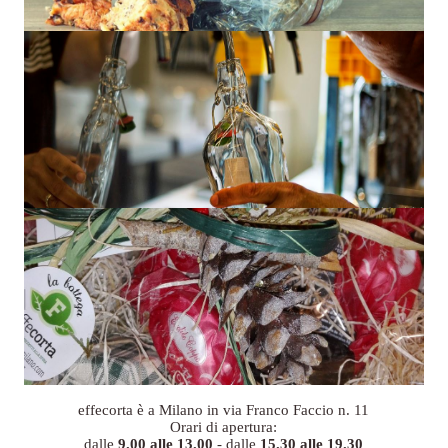
effecorta è a Milano in via Franco Faccio n. 11
Orari di apertura:
dalle
9.00 alle 13.00
- dalle
15.30 alle 19.30