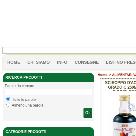
HOME
CHI SIAMO
INFO
CONSEGNE
LISTINO FRES
Home
->
ALIMENTARI V
RICERCA PRODOTTI
SCIROPPO D'A
Parole da cercare
GRADO C 250M
FIORDILOT
Tutte le parole
Almeno una parola
Ok
CATEGORIE PRODOTTI