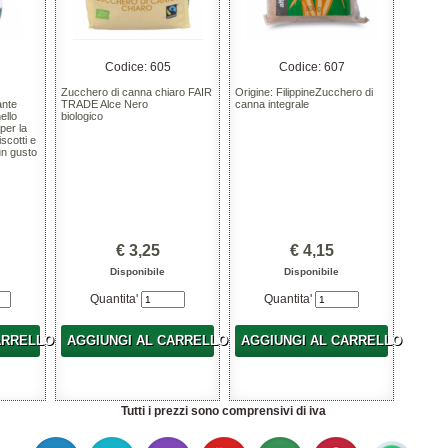
4
Codice: 605
Codice: 607
Zucchero di canna chiaro FAIR
Origine: FilippineZucchero di
ante
TRADE Alce Nero
canna integrale
ello
biologico
per la
iscotti e
un gusto
€ 3,25
€ 4,15
Disponibile
Disponibile
Quantita'
Quantita'
ARRELLO
AGGIUNGI AL CARRELLO
AGGIUNGI AL CARRELLO
Tutti i prezzi sono comprensivi di iva