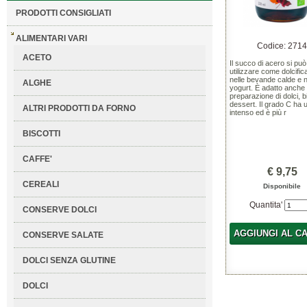
PRODOTTI CONSIGLIATI
ALIMENTARI VARI
Codice: 271
ACETO
Il succo di acero si può
utilizzare come dolcific
nelle bevande calde e n
ALGHE
yogurt. È adatto anche 
preparazione di dolci, b
dessert. Il grado C ha 
ALTRI PRODOTTI DA FORNO
intenso ed è più r
BISCOTTI
CAFFE'
€ 9,75
CEREALI
Disponibile
Quantita'
CONSERVE DOLCI
AGGIUNGI AL C
CONSERVE SALATE
DOLCI SENZA GLUTINE
DOLCI