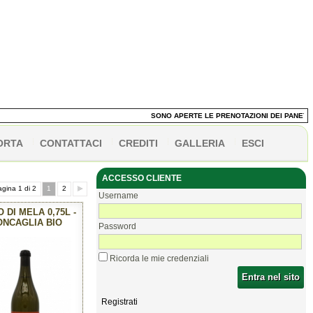
SONO APERTE LE PRENOTAZIONI DEI PANETTONI! 
ORTA
CONTATTACI
CREDITI
GALLERIA
ESCI
ACCESSO CLIENTE
gina 1 di 2
1
2
Username
 DI MELA 0,75L -
ONCAGLIA BIO
Password
Ricorda le mie credenziali
Entra nel sito
Registrati