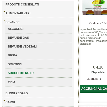
PRODOTTI CONSIGLIATI
ALIMENTARI VARI
BEVANDE
Codice: 4454
ALCOOLICI
Ingredienti:Succo di a
concentrato* 66,6%, su
mela da concentrato* 
BEVANDE GAS
succo di limone da
concentrato*. (*da agric
biologica).
BEVANDE VEGETALI
BIRRA
SCIROPPI
€ 4,20
Disponibile
SUCCHI DI FRUTTA
Quantita'
VINO
AGGIUNGI AL C
BUONI REGALO
CARNI