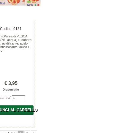
Codice: 9181
enti:Purea di PESCA
a 50%, acqua, zucchero
, acidificante: acido
 antiossidante: acido L-
co.
€ 3,95
Disponibile
uantita'
UNGI AL CARRELLO