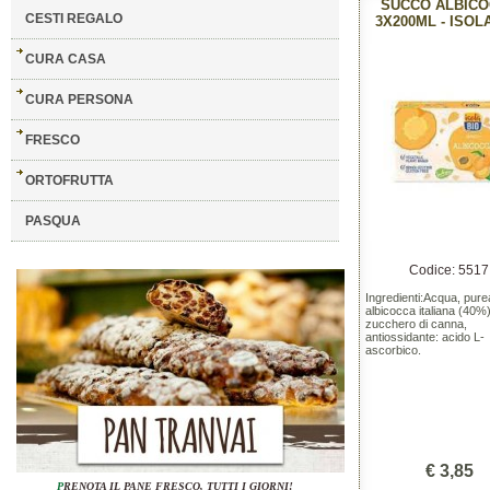
SUCCO ALBIC
CESTI REGALO
3X200ML - ISOL
CURA CASA
CURA PERSONA
FRESCO
ORTOFRUTTA
PASQUA
Codice: 5517
Ingredienti:Acqua, pure
albicocca italiana (40%)
zucchero di canna,
antiossidante: acido L-
ascorbico.
€ 3,85
P
RENOTA IL PANE FRESCO, TUTTI I GIORNI!