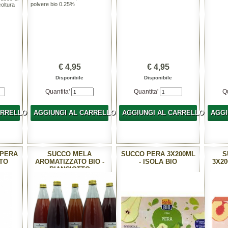
polvere bio 0.25%
oltura
€ 4,95
€ 4,95
Disponibile
Disponibile
Quantita'
Quantita'
Q
ARRELLO
AGGIUNGI AL CARRELLO
AGGIUNGI AL CARRELLO
AGGI
 PERA
SUCCO MELA
SUCCO PERA 3X200ML
S
TTO
AROMATIZZATO BIO -
- ISOLA BIO
3X20
BIANCIOTTO