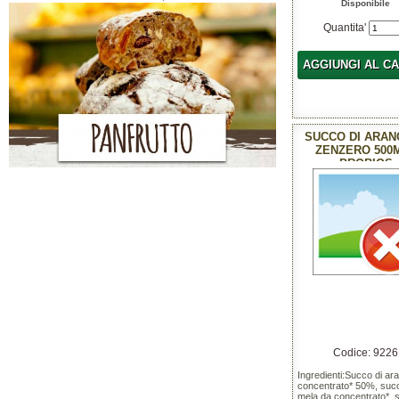
Disponibile
Quantita'
AGGIUNGI AL C
SUCCO DI ARAN
ZENZERO 500M
PROBIOS
Codice: 9226
Ingredienti:Succo di ar
concentrato* 50%, succ
mela da concentrato*, 