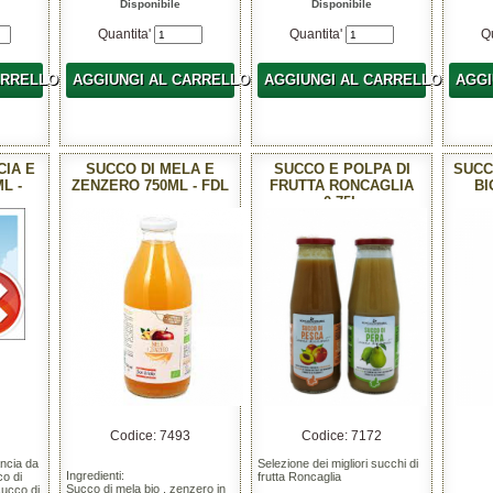
Disponibile
Disponibile
Quantita'
Quantita'
Q
ARRELLO
AGGIUNGI AL CARRELLO
AGGIUNGI AL CARRELLO
AGGI
CIA E
SUCCO DI MELA E
SUCCO E POLPA DI
SUCC
L -
ZENZERO 750ML - FDL
FRUTTA RONCAGLIA
BI
0,75L
Codice: 7493
Codice: 7172
ancia da
Selezione dei migliori succhi di
Ingredienti:
o di
frutta Roncaglia
Succo di mela bio , zenzero in
succo di