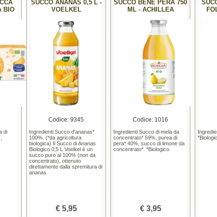
OCCA
SUCCO ANANAS 0,5 L -
SUCCO BENE PERA 750
SUC
A BIO
VOELKEL
ML - ACHILLEA
FO
Codice: 9345
Codice: 1016
a di
Ingredienti:Succo d'ananas*
Ingredienti:Succo di mela da
Ingredie
,
100%. (*da agricoltura
concentrato* 59%, purea di
*Biologi
biologica) Il Succo di Ananas
pera* 40%, succo di limone da
Biologico 0,5 L Voelkel è un
concentrato*. *Biologico.
succo puro al 100% (non da
concentrato), ottenuto
direttamente dalla spremitura di
ananas
€ 5,95
€ 3,95