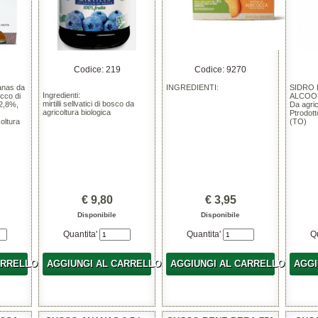
Codice: 219
Codice: 9270
nanas da
INGREDIENTI:
SIDRO 
Ingredienti:
cco di
ALCOO
mirtilli sellvatici di bosco da
32,8%,
Da agric
agricoltura biologica
Ptrodott
oltura
(TO)
€ 9,80
€ 3,95
Disponibile
Disponibile
Quantita'
Quantita'
Q
ARRELLO
AGGIUNGI AL CARRELLO
AGGIUNGI AL CARRELLO
AGGI