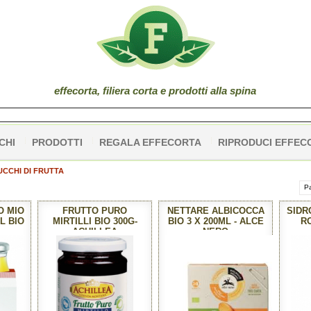
effe
corta
, filiera corta e prodotti alla spina
CHI
PRODOTTI
REGALA EFFECORTA
RIPRODUCI EFFEC
UCCHI DI FRUTTA
Pa
O MIO
FRUTTO PURO
NETTARE ALBICOCCA
SIDRO
L BIO
MIRTILLI BIO 300G-
BIO 3 X 200ML - ALCE
R
ACHILLEA
NERO