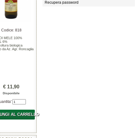
Recupera password
Codice: 818
DI MELE 100%
L 6%
oltura biologica
o da Az. Agr. Roncaglia
€ 11,90
Disponibile
uantita'
UNGI AL CARRELLO