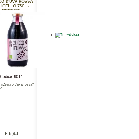
CO D'UVA ROSSA
LICELLO 75CL -
PROBIOS
Codice: 9014
nti:Succo d'uva rossa*.
co
€ 6,40