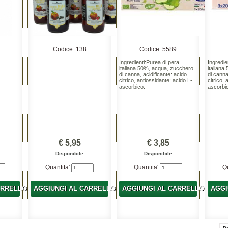
Codice: 138
Codice: 5589
Ingredienti:Purea di pera
Ingredi
italiana 50%, acqua, zucchero
italian
di canna, acidificante: acido
di canna
citrico, antiossidante: acido L-
citrico,
ascorbico.
ascorbi
€ 5,95
€ 3,85
Disponibile
Disponibile
Quantita'
Quantita'
Q
ARRELLO
AGGIUNGI AL CARRELLO
AGGIUNGI AL CARRELLO
AGGI