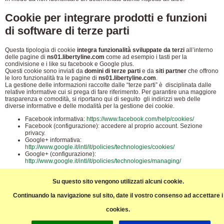
Cookie per integrare prodotti e funzioni
di software di terze parti
Questa tipologia di cookie
integra funzionalità sviluppate da terzi
all’interno
delle pagine di
ns01.libertyline.com
come ad esempio i tasti per la
condivisione e i like su facebook e Google plus.
Questi cookie sono inviati da
domini di terze parti
e da
siti partner
che offrono
le loro funzionalità tra le pagine di
ns01.libertyline.com
.
La gestione delle informazioni raccolte dalle “terze parti” è disciplinata dalle
relative informative cui si prega di fare riferimento. Per garantire una maggiore
trasparenza e comodità, si riportano qui di seguito gli indirizzi web delle
diverse informative e delle modalità per la gestione dei cookie.
Facebook informativa:
https://www.facebook.com/help/cookies/
Facebook (configurazione): accedere al proprio account. Sezione
privacy.
Google+ informativa:
http://www.google.it/intl/it/policies/technologies/cookies/
Google+ (configurazione):
http://www.google.it/intl/it/policies/technologies/managing/
E' inoltre possibile disattivare l'invio dei cookie di terze parti modificando la
configurazione del browser in uso, di seguito le istruzioni per i browser più
Su questo sito vengono utilizzati alcuni cookie.
comuni
Continuando la navigazione sul sito, date il vostro consenso ad accettare i
Chrome:
https://support.google.com/chrome/answer/95647?hl=it
Firefox:
https://support.mozilla.org/it/kb/Gestione%20dei%20cookie
cookies.
Internet Explorer:
http://windows.microsoft.com/it-it/windows7/how-to-
manage-cookies-in-internet-explorer-9