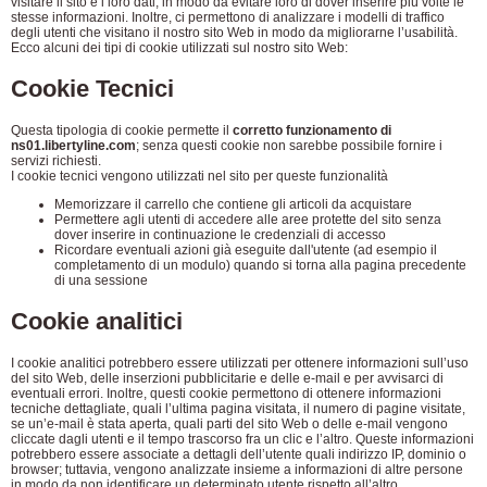
visitare il sito e i loro dati, in modo da evitare loro di dover inserire più volte le
stesse informazioni. Inoltre, ci permettono di analizzare i modelli di traffico
degli utenti che visitano il nostro sito Web in modo da migliorarne l’usabilità.
Ecco alcuni dei tipi di cookie utilizzati sul nostro sito Web:
Cookie Tecnici
Questa tipologia di cookie permette il
corretto funzionamento di
ns01.libertyline.com
; senza questi cookie non sarebbe possibile fornire i
servizi richiesti.
I cookie tecnici vengono utilizzati nel sito per queste funzionalità
Memorizzare il carrello che contiene gli articoli da acquistare
Permettere agli utenti di accedere alle aree protette del sito senza
dover inserire in continuazione le credenziali di accesso
Ricordare eventuali azioni già eseguite dall'utente (ad esempio il
completamento di un modulo) quando si torna alla pagina precedente
di una sessione
Cookie analitici
I cookie analitici potrebbero essere utilizzati per ottenere informazioni sull’uso
del sito Web, delle inserzioni pubblicitarie e delle e-mail e per avvisarci di
eventuali errori. Inoltre, questi cookie permettono di ottenere informazioni
tecniche dettagliate, quali l’ultima pagina visitata, il numero di pagine visitate,
se un’e-mail è stata aperta, quali parti del sito Web o delle e-mail vengono
cliccate dagli utenti e il tempo trascorso fra un clic e l’altro. Queste informazioni
potrebbero essere associate a dettagli dell’utente quali indirizzo IP, dominio o
browser; tuttavia, vengono analizzate insieme a informazioni di altre persone
in modo da non identificare un determinato utente rispetto all’altro.