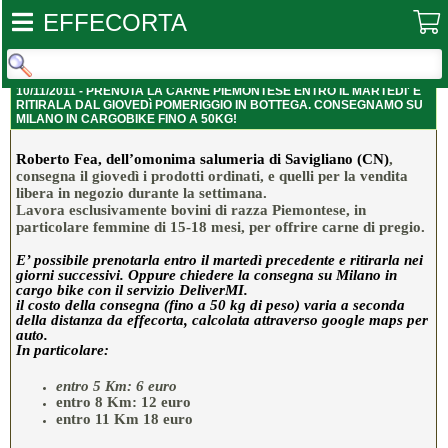
EFFECORTA
10/11/2011 - PRENOTA LA CARNE PIEMONTESE ENTRO IL MARTEDI' E
RITIRALA DAL GIOVEDì POMERIGGIO IN BOTTEGA. CONSEGNAMO SU
MILANO IN CARGOBIKE FINO A 50KG!
Roberto Fea, dell’omonima salumeria di Savigliano (CN)
,
consegna il giovedì i prodotti ordinati, e quelli per la vendita
libera in negozio durante la settimana.
Lavora esclusivamente bovini di razza Piemontese, in
particolare femmine di 15-18 mesi, per offrire carne di pregio.
E’ possibile prenotarla entro il martedì precedente e ritirarla nei
giorni successivi. Oppure chiedere la consegna su Milano in
cargo bike con il servizio DeliverMI.
il costo della consegna (fino a 50 kg di peso) varia a seconda
della distanza da effecorta,
calcolata attraverso google maps per
auto
.
In particolare:
entro 5 Km: 6 euro
entro 8 Km: 12 euro
entro 11 Km 18 euro