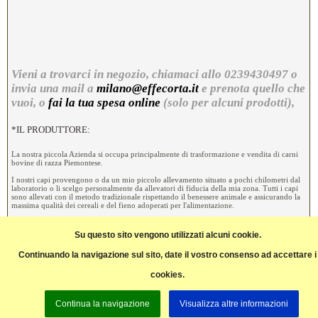
Vieni a trovarci in negozio, chiamaci allo 0239430497 o
invia una mail a
milano@effecorta.it
e prenota quello che
vuoi, o
fai la tua spesa online
(solo per alcuni prodotti),
*IL PRODUTTORE:
La nostra piccola Azienda si occupa principalmente di trasformazione e vendita di carni
bovine di razza Piemontese.
I nostri capi provengono o da un mio piccolo allevamento situato a pochi chilometri dal
laboratorio o li scelgo personalmente da allevatori di fiducia della mia zona. Tutti i capi
sono allevati con il metodo tradizionale rispettando il benessere animale e assicurando la
massima qualità dei cereali e del fieno adoperati per l'alimentazione.
La trasformazione viene fatta nel nostro piccolo laboratorio artigianale, rispettando la
catena del freddo e quindi tutti i processi richiesti dalla normativa CE nell'ambito
Su questo sito vengono utilizzati alcuni cookie.
dell'igiene.
Continuando la navigazione sul sito, date il vostro consenso ad accettare i
Una parte della vendita viene fatta su area pubblica con apposito banco
frigo, l'altra è destinata i nostri clienti online.
cookies.
Continua la navigazione
Visualizza altre informazioni