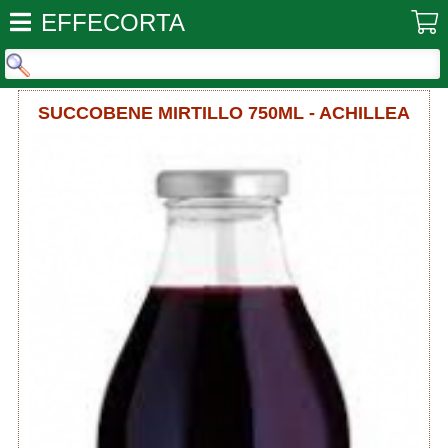
EFFECORTA
SUCCOBENE MIRTILLO 750ML - ACHILLEA