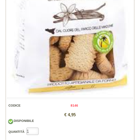
CODICE
8146
€ 4,95
DISPONIBILE
QUANTITÀ