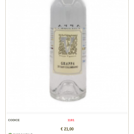
CODICE
1181
€ 21,00