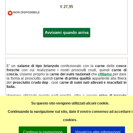
€ 27,95
NON DISPONIBILE
Avvisami quando arriva
E’ un
salame di tipo brianzolo
confezionato con la
carne
delle
cosce
fresche
con cui realizziamo i nostri prosciutti crudi, quindi
carne di
coscia.
Usiamo proprio la c
arne dei suini nazionali
che
rifiliamo
per dare
la forma al prosciutto, quindi
carne di prima qualità
appartente alla filiera
del
prosciutto crudo dop
, cioè c
arne di suini nati allevati e macellati in
Italia.
Vengono utilizzate queste parti perchè, oltre a essere
prive di tessuto
connettivo e nervetti,
sono le
più povere di acqua,
quindi consentono al
Su questo sito vengono utilizzati alcuni cookie.
salame un
migliore essiccamento
e una notevole qualità organolettica.
Stagionatura minima 35 gg.
Continuando la navigazione sul sito, date il vostro consenso ad accettare i
ADATTO PER CELICACI, NO INTOLLERANTI AL LATTE
cookies.
Pagina precedente
Continua la navigazione
Visualizza altre informazioni