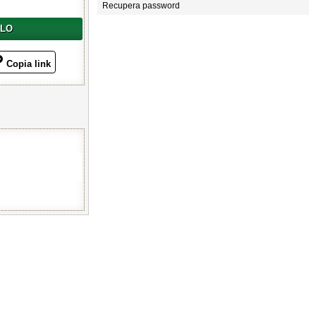
Recupera password
LLO
Copia link