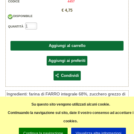
CODICE
4457
€ 4,75
DISPONIBILE
QUANTITÀ
Aggiungi al carrello
Aggiungi ai preferiti
Condividi
Ingredienti: farina di FARRO integrale 68%, zucchero grezzo di
canna 24%, olio di girasole, BURRO, UOVA, malto di mais,
LATTE scremato in polvere, agenti lievitante: carbomato di
Su questo sito vengono utilizzati alcuni cookie.
acido di sodio, carbonato di acido di ammonio, sale, miele,
emulsionante: lecitina di girasole, aromi naturali. Biologico.
Continuando la navigazione sul sito, date il vostro consenso ad accettare i
Allergeni in maiuscolo.
cookies.
Pagina precedente
Continua la navigazione
Visualizza altre informazioni