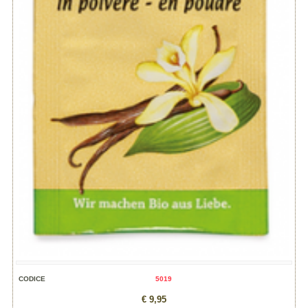
CODICE
5019
€ 9,95