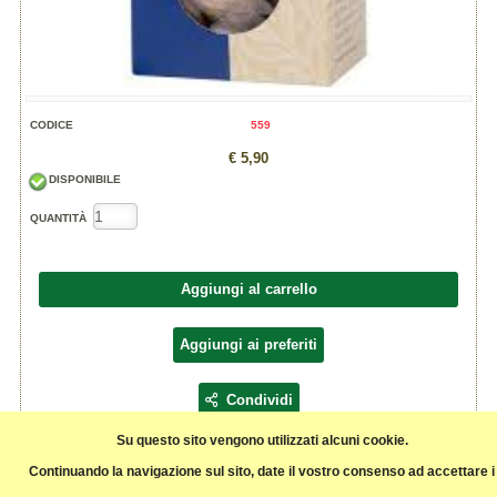
CODICE
559
€ 5,90
DISPONIBILE
QUANTITÀ
Aggiungi al carrello
Aggiungi ai preferiti
Condividi
Su questo sito vengono utilizzati alcuni cookie.
Ingredienti:
Continuando la navigazione sul sito, date il vostro consenso ad accettare i
Noce moscata* intera. (*da agricoltura biologica)