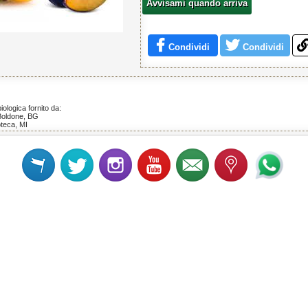
Avvisami quando arriva
Condividi
Condividi
iologica fornito da:
Boldone, BG
teca, MI