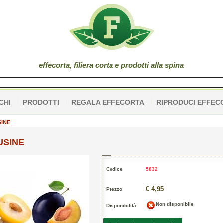
effe
corta
, filiera corta e prodotti alla spina
CHI
PRODOTTI
REGALA EFFECORTA
RIPRODUCI EFFEC
SINE
USINE
Codice
5832
€ 4,95
Prezzo
Non disponibile
Disponibilità