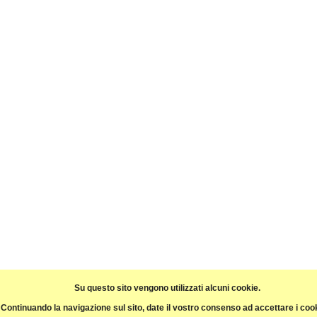
Su questo sito vengono utilizzati alcuni cookie.
Continuando la navigazione sul sito, date il vostro consenso ad accettare i coo