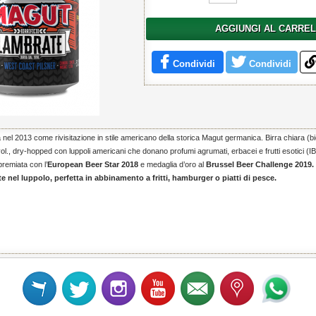
AGGIUNGI AL CARRE
Condividi
Condividi
nel 2013 come rivisitazione in stile americano della storica Magut germanica. Birra chiara (
l., dry-hopped con luppoli americani che donano profumi agrumati, erbacei e frutti esotici (
premiata con l’
European Beer Star 2018
e medaglia d’oro al
Brussel Beer Challenge 2019.
te nel luppolo, perfetta in abbinamento a fritti, hamburger o piatti di pesce.