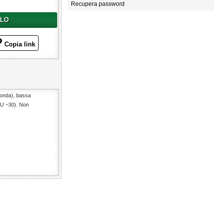
Recupera password
LLO
Copia link
bionda), bassa
IBU ~30). Non