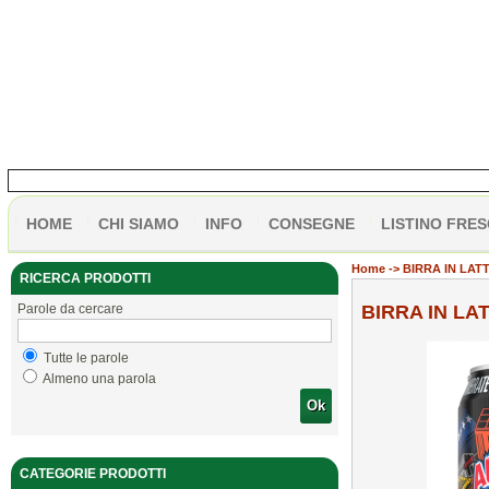
HOME
CHI SIAMO
INFO
CONSEGNE
LISTINO FRES
Home
-> BIRRA IN LAT
RICERCA PRODOTTI
Parole da cercare
BIRRA IN LA
Tutte le parole
Almeno una parola
Ok
CATEGORIE PRODOTTI