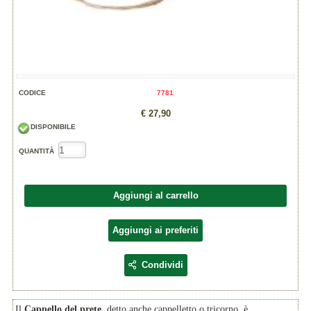
CODICE
7781
€ 27,90
DISPONIBILE
QUANTITÀ
Aggiungi al carrello
Aggiungi ai preferiti
Condividi
Il
Cappello del prete
, detto anche cappelletto o tricorno, è