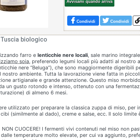
Avvisami quando arriva
Condividi
Condividi
 Tuscia biologico
lizzando farro e
lenticchie nere locali
, sale marino integrale 
lizziamo soia
, preferendo legumi locali più adatti al nostro 
ticchie nere “Beluga”), che sono maggiormente digeribili pe
il nostro ambiente. Tutta la lavorazione viene fatta in piccol
zione artigianale e grande attenzione. Questo miso morbid
 da un gusto rotondo e intenso, ottenuto con una fermentaz
turazione) di almeno 6 mesi.
ere utilizzato per preparare la classica zuppa di miso, per i
 cibi (similmente al dado), creme e salse, ecc. Il solo limite è
) NON CUOCERE! I fermenti vivi contenuti nel miso non pas
dalle temperature molto elevate, per cui va aggiunto, prefe