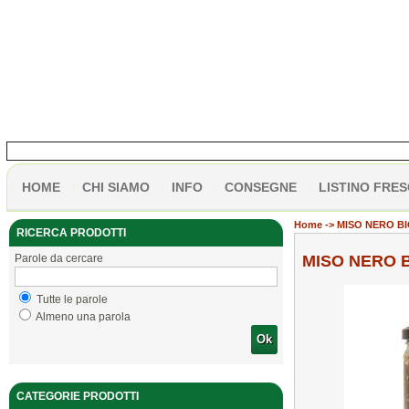
HOME
CHI SIAMO
INFO
CONSEGNE
LISTINO FRES
Home
-> MISO NERO BI
RICERCA PRODOTTI
Parole da cercare
MISO NERO B
Tutte le parole
Almeno una parola
Ok
CATEGORIE PRODOTTI