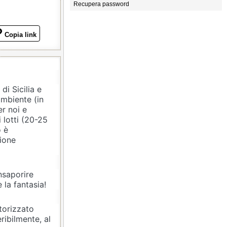
Recupera password
Copia link
di Sicilia e
ambiente (in
r noi e
i lotti (20-25
o è
ione
nsaporire
 la fantasia!
torizzato
ribilmente, al