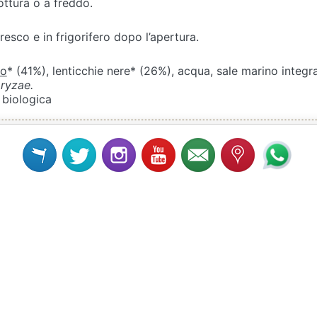
ottura o a freddo.
resco e in frigorifero dopo l’apertura.
ro
* (41%), lenticchie nere* (26%), acqua, sale marino integr
oryzae.
 biologica