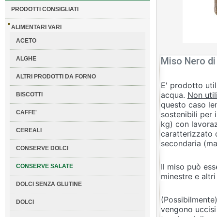
PRODOTTI CONSIGLIATI
ALIMENTARI VARI
ACETO
ALGHE
Miso Nero di
ALTRI PRODOTTI DA FORNO
E' prodotto uti
acqua.
Non uti
BISCOTTI
questo caso len
CAFFE'
sostenibili per 
kg) con lavora
CEREALI
caratterizzato
secondaria (ma
CONSERVE DOLCI
Il miso può ess
CONSERVE SALATE
minestre e altri
DOLCI SENZA GLUTINE
(Possibilmente
DOLCI
vengono uccisi 