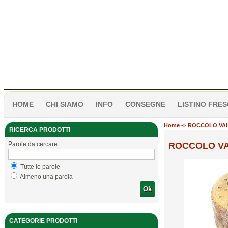
HOME
CHI SIAMO
INFO
CONSEGNE
LISTINO FRES
Home
-> ROCCOLO VA
RICERCA PRODOTTI
Parole da cercare
ROCCOLO VA
Tutte le parole
Almeno una parola
Ok
CATEGORIE PRODOTTI