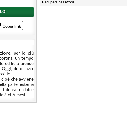
Recupera password
LLO
Copia link
zione, per lo più
 a corona, un tempo
sto edificio prende
A. Oggi, dopo aver
ssillo.
, cioè che avviene
ella parte esterna
te intenso e dolce
dia è di 6 mesi.