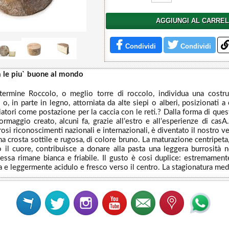
AGGIUNGI AL CARRE
Condividi
Condividi
a le piu` buone al mondo
l termine Roccolo, o meglio torre di roccolo, individua una costru
i, o, in parte in legno, attorniata da alte siepi o alberi, posizionati
ciatori come postazione per la caccia con le reti.? Dalla forma di que
rmaggio creato, alcuni fa, grazie all’estro e all’esperienze di cas
i riconoscimenti nazionali e internazionali, è diventato il nostro ve
na crosta sottile e rugosa, di colore bruno. La maturazione centripeta
o il cuore, contribuisce a donare alla pasta una leggera burrosità n
essa rimane bianca e friabile. Il gusto è cosi duplice: estremamen
na e leggermente acidulo e fresco verso il centro. La stagionatura me