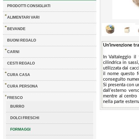
PRODOTTI CONSIGLIATI
ALIMENTARI VARI
BEVANDE
BUONI REGALO
Un’invenzione tr
CARNI
In Valtaleggio i
cilindrica in sass
CESTI REGALO
utilizzata dai cac
il nome questo fo
CURA CASA
conseguito numeros
Si presenta con u
CURA PERSONA
dall’esterno vers
mentre al centro 
FRESCO
nella parte ester
BURRO
DOLCI FRESCHI
FORMAGGI