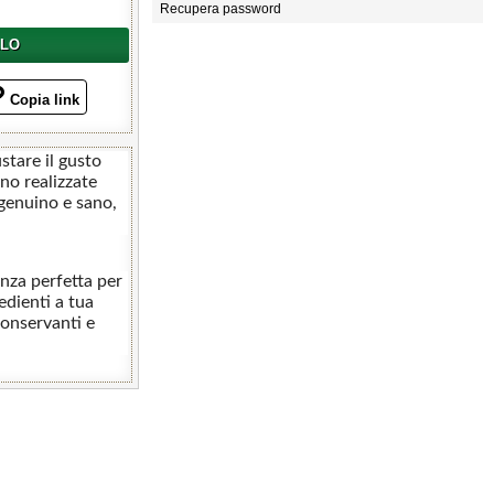
Recupera password
LLO
Copia link
stare il gusto
ono realizzate
 genuino e sano,
nza perfetta per
edienti a tua
conservanti e