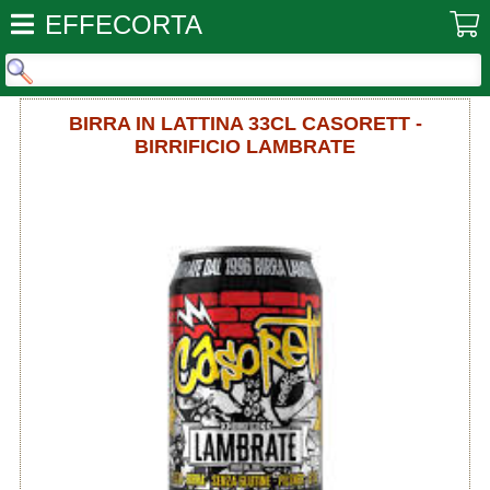
EFFECORTA
BIRRA IN LATTINA 33CL CASORETT -
BIRRIFICIO LAMBRATE