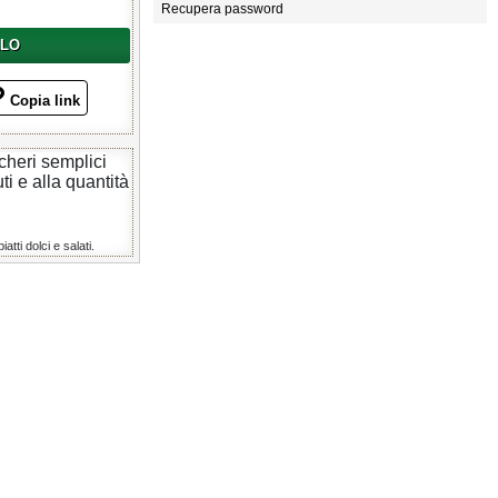
Recupera password
LLO
Copia link
cheri semplici
ti e alla quantità
tti dolci e salati.