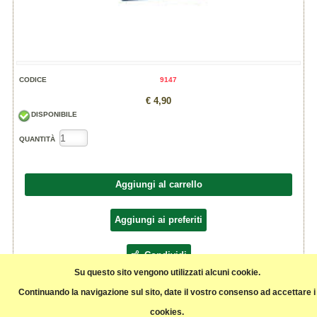
CODICE
9147
€ 4,90
DISPONIBILE
QUANTITÀ
Aggiungi al carrello
Aggiungi ai preferiti
Condividi
Su questo sito vengono utilizzati alcuni cookie.
Continuando la navigazione sul sito, date il vostro consenso ad accettare i
Chiodi di garofano, agricoltura biologica.
Origine: Madagascar
cookies.