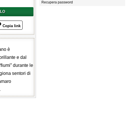
Recupera password
LLO
Copia link
ano è
brillante e dal
fiumi” durante le
giona sentori di
’amaro
.