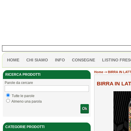
HOME
CHI SIAMO
INFO
CONSEGNE
LISTINO FRES
Home
-> BIRRA IN LAT
RICERCA PRODOTTI
Parole da cercare
BIRRA IN LA
Tutte le parole
Almeno una parola
Ok
CATEGORIE PRODOTTI