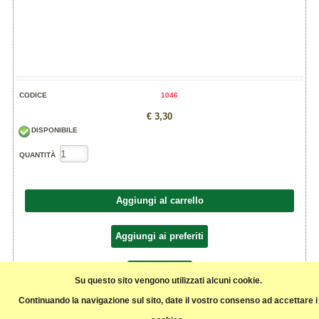
CODICE
1046
€ 3,30
DISPONIBILE
QUANTITÀ
Aggiungi al carrello
Aggiungi ai preferiti
Condividi
Su questo sito vengono utilizzati alcuni cookie.
Continuando la navigazione sul sito, date il vostro consenso ad accettare i
Prodotte da Fattoria la Fornace (AT)