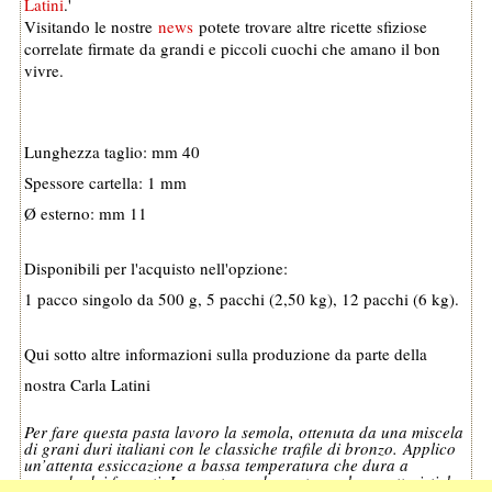
Latini
.'
Visitando le nostre
news
potete trovare altre ricette sfiziose
correlate firmate da grandi e piccoli cuochi che amano il bon
vivre.
Lunghezza taglio: mm 40
Spessore cartella: 1 mm
Ø esterno: mm 11
Disponibili per l'acquisto nell'opzione:
1 pacco singolo da 500 g, 5 pacchi (2,50 kg), 12 pacchi (6 kg).
Qui sotto altre informazioni sulla produzione da parte della
nostra Carla Latini
Per fare questa pasta lavoro la semola, ottenuta da una miscela
di grani duri italiani con le classiche trafile di bronzo.
Applico
un’attenta essiccazione a bassa temperatura che dura a
seconda dei formati. In questo modo proteggo le caratteristiche