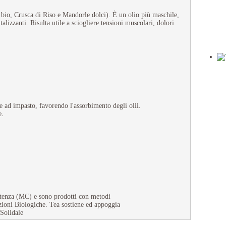
e bio, Crusca di Riso e Mandorle dolci). È un olio più maschile,
alizzanti. Risulta utile a sciogliere tensioni muscolari, dolori
e ad impasto, favorendo l'assorbimento degli olii.
e.
Potenza (MC) e sono prodotti con metodi
uzioni Biologiche. Tea sostiene ed appoggia
 Solidale