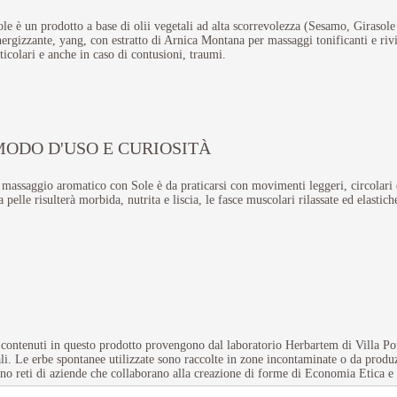
le è un prodotto a base di olii vegetali ad alta scorrevolezza (Sesamo, Girasol
ergizzante, yang, con estratto di Arnica Montana per massaggi tonificanti e rivit
ticolari e anche in caso di contusioni, traumi.
MODO D'USO E CURIOSITÀ
 massaggio aromatico con Sole è da praticarsi con movimenti leggeri, circolari 
 pelle risulterà morbida, nutrita e liscia, le fasce muscolari rilassate ed elastich
te contenuti in questo prodotto provengono dal laboratorio Herbartem di Villa 
nali. Le erbe spontanee utilizzate sono raccolte in zone incontaminate o da prod
no reti di aziende che collaborano alla creazione di forme di Economia Etica e