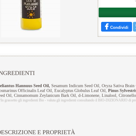
Condividi
INGREDIENTI
eliantus Hannuus Seed Oil,
Sesamum Indicum Seed Oil, Oryza Sativa Brain 
osmarinus Officinalis Leaf Oil, Eucalyptus Globulus Leaf Oil,
Pinus Sylvestri
eed Oil, Cinnamomum Zeylanicum Bark Oil, d-Limonene, Linalool, Citronellol
*In grassetto gli ingredienti Bio - valuta gli ingredienti consultando il BIO-DIZIONARIO di pr
ESCRIZIONE E PROPRIETÀ