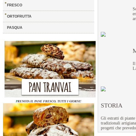
FRESCO
So
en
ORTOFRUTTA
ar
PASQUA
Il
La
P
RENOTA IL PANE FRESCO, TUTTI I GIORNI!
STORIA
Gli estratti di pian
tradizionali artigia
progetti che prevedo