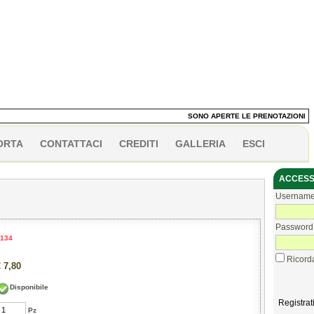
SONO APERTE LE PRENOTAZIONI DEI 
ORTA
CONTATTACI
CREDITI
GALLERIA
ESCI
ACCESS
Usernam
Password
134
Ricorda
 7,80
Disponibile
Registrat
Pz