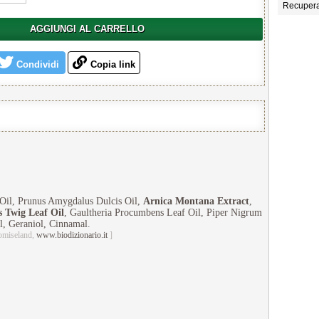
Recuper
AGGIUNGI AL CARRELLO
Condividi
Copia link
Oil, Prunus Amygdalus Dulcis Oil,
Arnica Montana Extract
,
s Twig Leaf Oil
, Gaultheria Procumbens Leaf Oil, Piper Nigrum
, Geraniol, Cinnamal.
omiseland,
www.biodizionario.it
]