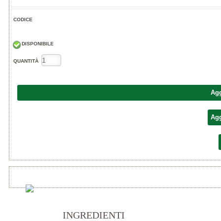
CODICE
DISPONIBILE
QUANTITÀ
Agg
Agg
INGREDIENTI