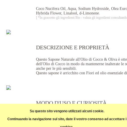
Coco Nucifera Oil, Aqua, Sodium Hydroxide, Olea Europ
Hybrida Flower, Linalool, d-Limonene.
[ *In grassetto gli ingredienti Bio - valuta gli ingredienti consul
DESCRIZIONE E PROPRIETÀ
Questo Sapone Naturale all'Olio di Cocco & Oliva è otten
dell'Olio di Cocco in modo da mantenerne inalterate le sue 
anche per le più sensibili.
Questo sapone è arricchito con Fiori ed olio essenziale d
MODO D'USO E CURIOSITÀ
Su questo sito vengono utilizzati alcuni cookie.
Massaggiare il sapone sulla pelle bagnata e sciacquare 
Continuando la navigazione sul sito, date il vostro consenso ad accettare i