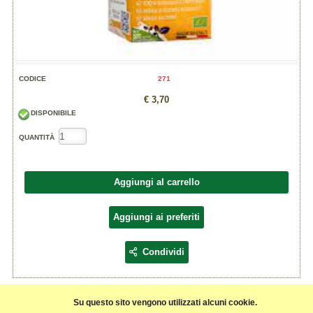
CODICE
271
€ 3,70
DISPONIBILE
QUANTITÀ
Aggiungi al carrello
Aggiungi ai preferiti
Condividi
Ingredienti:
Su questo sito vengono utilizzati alcuni cookie.
Acqua, miglio* italiano 16%, olio di semi di girasole*