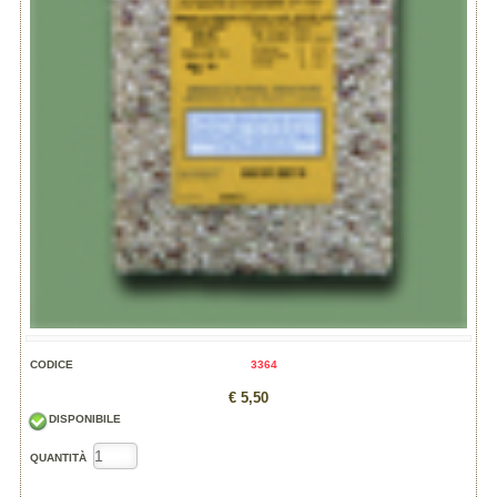
CODICE
3364
€ 5,50
DISPONIBILE
QUANTITÀ