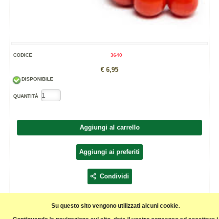
CODICE
3640
€ 6,95
DISPONIBILE
QUANTITÀ
Aggiungi al carrello
Aggiungi ai preferiti
Condividi
Prezzo al Kg
Su questo sito vengono utilizzati alcuni cookie.
Origine Italia,
prodotto da agricoltura biologica fornito da: