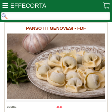
EFFECORTA
PANSOTTI GENOVESI - FDF
CODICE
4546