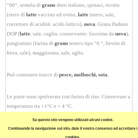
“00”, semola di
grano
duro italiano, spinaci, ricotta
(siero di
latte
vaccino ed ovino,
latte
intero, sale,
correttore di acidità: acido lattico),
uova
, Grana Padano
DOP (
latte
, sale, caglio, conservante: lisozima da
uova
),
pangrattato (farina di
grano
tenero tipo “0 “, lievito di
birra, sale), maggiorana, sale, aglio.
Può contenere tracce di
pesce, molluschi, soia
.
Le paste sono spolverate con farina di riso. Conservare a
temperatura tra +1°C e + 4 °C.
Su questo sito vengono utilizzati alcuni cookie.
Prodotto dal Pastificio Novella sas (GE)
Continuando la navigazione sul sito, date il vostro consenso ad accettare i
Prezzo al Kg
cookies.