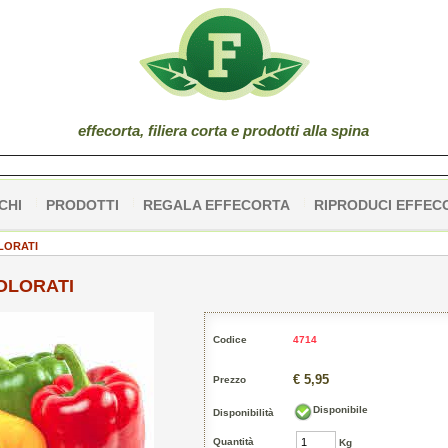
effe
corta
, filiera corta e prodotti alla spina
CHI
PRODOTTI
REGALA EFFECORTA
RIPRODUCI EFFEC
LORATI
OLORATI
Codice
4714
€ 5,95
Prezzo
Disponibile
Disponibilità
Quantità
Kg