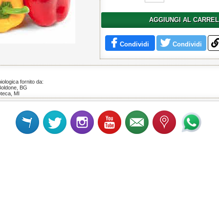
AGGIUNGI AL CARRE
Condividi
Condividi
iologica fornito da:
Boldone, BG
teca, MI