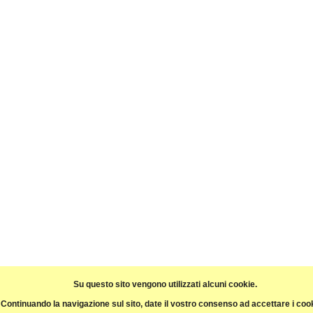
Su questo sito vengono utilizzati alcuni cookie.
Continuando la navigazione sul sito, date il vostro consenso ad accettare i coo