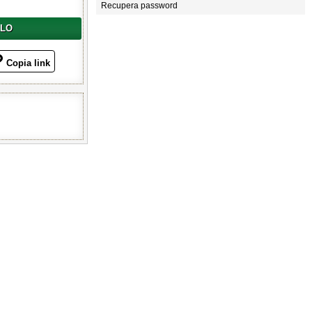
Recupera password
LLO
Copia link