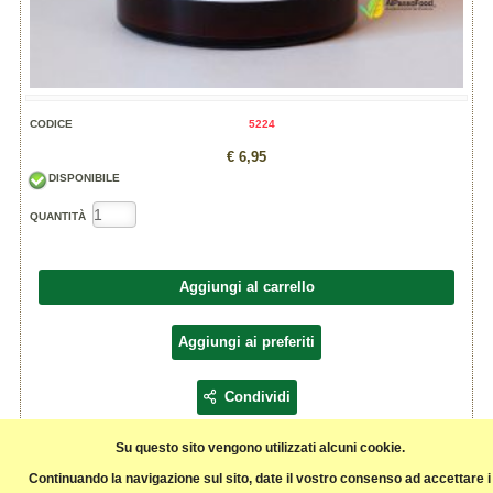
CODICE
5224
€ 6,95
DISPONIBILE
QUANTITÀ
Aggiungi al carrello
Aggiungi ai preferiti
Condividi
Su questo sito vengono utilizzati alcuni cookie.
INGREDIENTI:
Continuando la navigazione sul sito, date il vostro consenso ad accettare i
MIRTILLI, ZUCCHERO DI CANNA