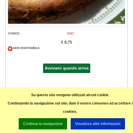
CODICE
5497
€ 8,75
NON DISPONIBILE
Avvisami quando arriva
Su questo sito vengono utilizzati alcuni cookie.
INGREDIENTI: farina di frumento, burro, zucchero, confettura di fragole 50%,
uova, agente lievitante: difosfato disodico, bicarbonato di sodio, amido. Correttori di
Continuando la navigazione sul sito, date il vostro consenso ad accettare i
acidità: fosfato monocalcio, lattato di calcio) scorza di limone
cookies.
Pagina precedente
Continua la navigazione
Visualizza altre informazioni