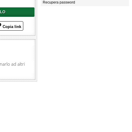
Recupera password
LLO
Copia link
arlo ad altri