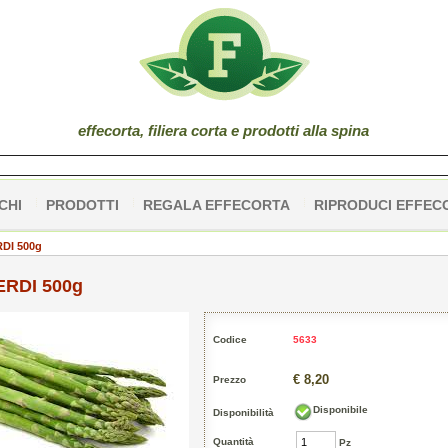
effe
corta
, filiera corta e prodotti alla spina
CHI
PRODOTTI
REGALA EFFECORTA
RIPRODUCI EFFEC
DI 500g
RDI 500g
Codice
5633
€ 8,20
Prezzo
Disponibile
Disponibilità
Quantità
Pz