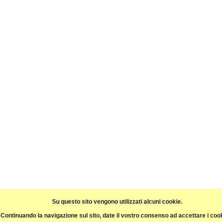
Su questo sito vengono utilizzati alcuni cookie.
Continuando la navigazione sul sito, date il vostro consenso ad accettare i coo