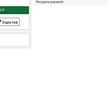
Recupera password
LLO
Copia link