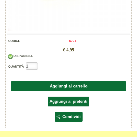
CODICE
5721
€ 4,95
DISPONIBILE
QUANTITÀ
Aggiungi al carrello
Aggiungi ai preferiti
Condividi
La marmellata di Arance Amare è un
.
prodotto biologico Arconatura