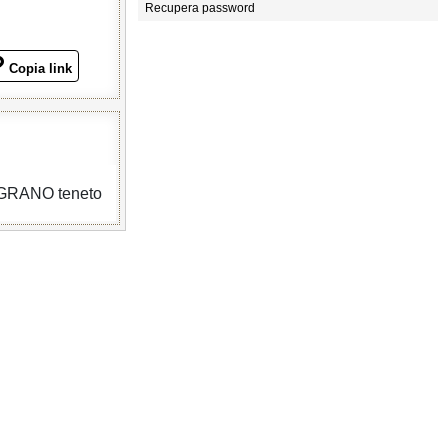
Recupera password
Copia link
di GRANO teneto