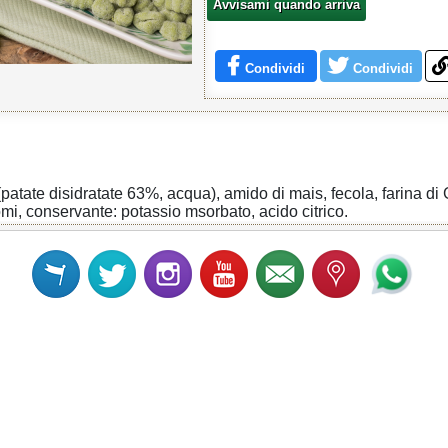
Avvisami quando arriva
Condividi
Condividi
(patate disidratate 63%, acqua), amido di mais, fecola, farina 
omi, conservante: potassio msorbato, acido citrico.