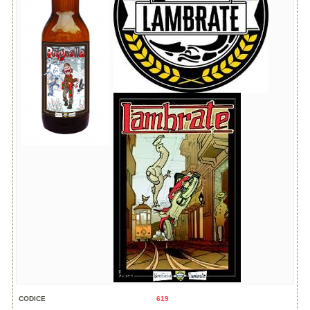
CODICE
619