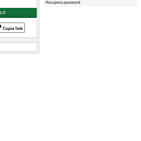
Recupera password
LLO
Copia link