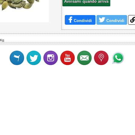
Avvisami quando arriva
Condividi
Condividi
 Kg.