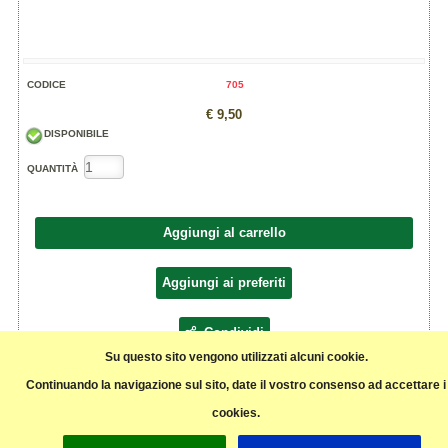
CODICE
705
€ 9,50
DISPONIBILE
QUANTITÀ
Aggiungi al carrello
Aggiungi ai preferiti
Condividi
Su questo sito vengono utilizzati alcuni cookie.
Continuando la navigazione sul sito, date il vostro consenso ad accettare i
Semi di girasole decorticati, venduti sfusi.
Prezzo al Kg
cookies.