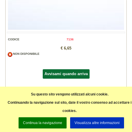
CODICE
7136
€ 6,65
NON DISPONIBILE
Avvisami quando arriva
Su questo sito vengono utilizzati alcuni cookie.
Ingredienti: cannellini origine Italia decorticati a pietra
Continuando la navigazione sul sito, date il vostro consenso ad accettare i
Può contenere tracce di soia, glutine, fave e frutta a guscio.
cookies.
Pagina precedente
Continua la navigazione
Visualizza altre informazioni