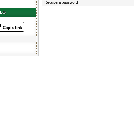
Recupera password
LLO
Copia link