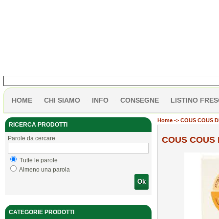
HOME
CHI SIAMO
INFO
CONSEGNE
LISTINO FRES
Home
-> COUS COUS D
RICERCA PRODOTTI
Parole da cercare
COUS COUS 
Tutte le parole
Almeno una parola
Ok
CATEGORIE PRODOTTI