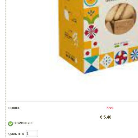
CODICE
7723
€ 5,40
DISPONIBILE
QUANTITÀ